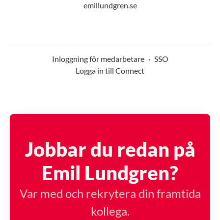
emillundgren.se
Inloggning för medarbetare
·
SSO
Logga in till Connect
Jobbar du redan på
Emil Lundgren?
Var med och rekrytera din framtida
kollega.