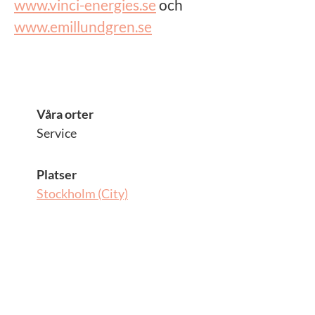
www.vinci-energies.se
och
www.emillundgren.se
Våra orter
Service
Platser
Stockholm (City)