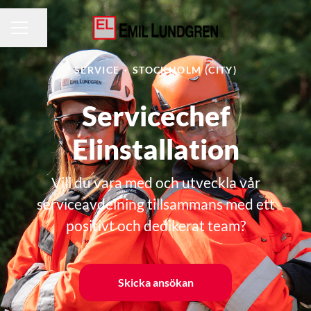
Dela sidan
KARRIÄRMENY
SERVICE
·
STOCKHOLM (CITY)
Servicechef
Elinstallation
Vill du vara med och utveckla vår
serviceavdelning tillsammans med ett
positivt och dedikerat team?
Skicka ansökan