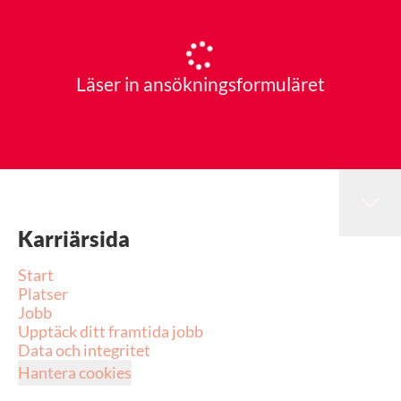
Läser in ansökningsformuläret
Karriärsida
Start
Platser
Jobb
Upptäck ditt framtida jobb
Data och integritet
Hantera cookies