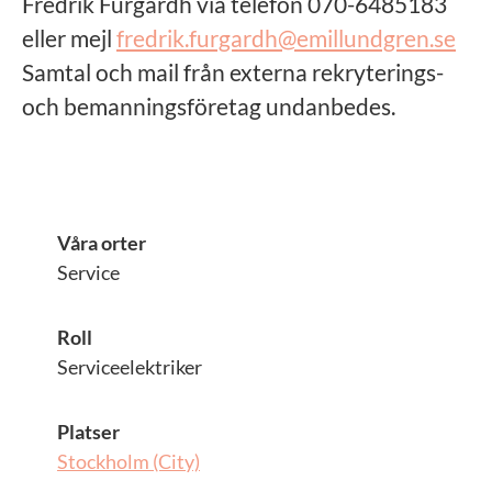
Fredrik Furgardh via telefon 070-6485183
eller mejl
fredrik.furgardh@emillundgren.se
Samtal och mail från externa rekryterings-
och bemanningsföretag undanbedes.
Våra orter
Service
Roll
Serviceelektriker
Platser
Stockholm (City)