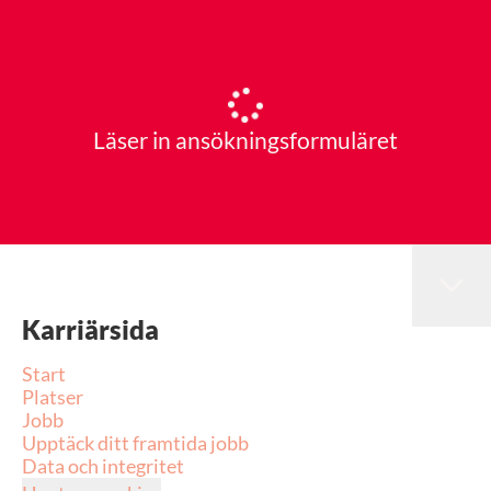
Läser in ansökningsformuläret
Karriärsida
Start
Platser
Jobb
Upptäck ditt framtida jobb
Data och integritet