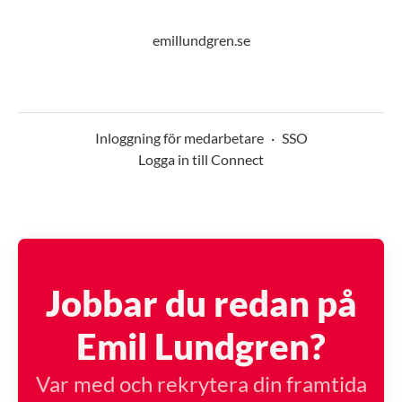
emillundgren.se
Inloggning för medarbetare
·
SSO
Logga in till Connect
Jobbar du redan på
Emil Lundgren?
Var med och rekrytera din framtida