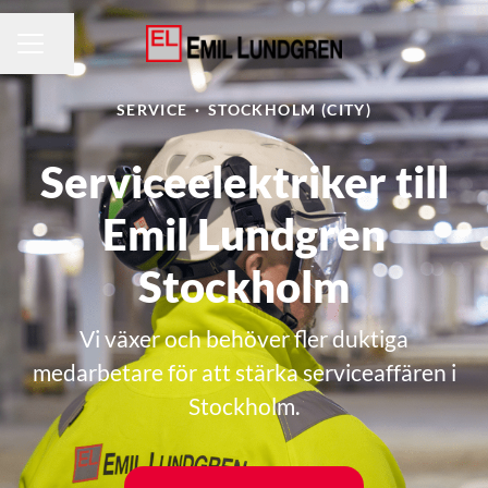
Dela sidan
KARRIÄRMENY
SERVICE
·
STOCKHOLM (CITY)
Serviceelektriker till
Emil Lundgren
Stockholm
Vi växer och behöver fler duktiga
medarbetare för att stärka serviceaffären i
Stockholm.